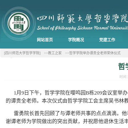
网站首页
学院概况
党建工作
[四川师范大学哲学学院]
>>教工之家
>>哲学学院举办谭贵全老师荣休仪式
哲
时间：
1月9日下午，哲学学院在
嘤鸣园
B栋
209会议室举
的谭贵全老师。
本次仪式由哲学学院工会主席吴书林
雷勇院长首先回顾了与谭老师共事的点点滴滴。
他
谢谭老师
为学院做出的
突出
贡献，并祝愿他退休生活