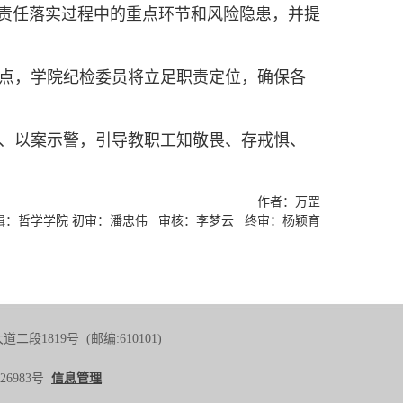
了责任落实过程中的重点环节和风险隐患，并提
点，学院纪检委员将立足职责定位，确保各
、以案示警，引导教职工知敬畏、存戒惧、
作者：万罡
辑：哲学学院 初审：潘忠伟 审核：李梦云 终审：杨颖育
819号 (邮编:610101)
26983号
信息管理