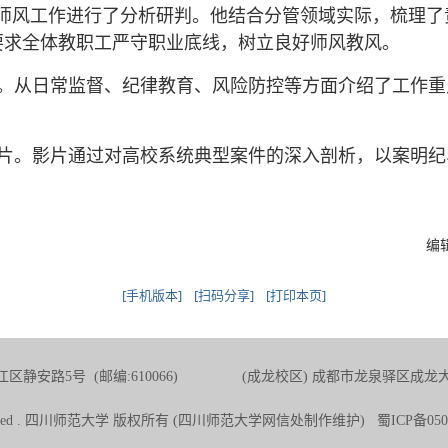
德师风工作进行了分析研判。他结合分管领域实际，梳理
要求全体教职工严守职业底线，树立良好师风教风。
。从日常监督、纪律教育、风险防控等方面介绍了工作重
片。影片通过对高校系统典型案件的深入剖析，以案明纪
编
[手机版本]
[扫码分享]
[打印本页]
区静安路5号 (邮编:610066) (成龙校区) 成都市龙泉驿区成龙大道二段1
 Reserved . 四川师范大学 版权所有 (四川师范大学网信处制作维护) 蜀ICP备050