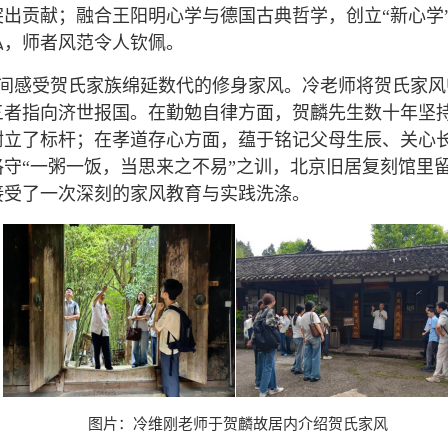
出贡献；融合王阳明心学与德国古典哲学，创立“新心学”
私，师者风范令人钦佩。
间感受贺氏家族绵延数代的修身家风。冷老师将贺氏家风
三者指向济世报国。在勤勉自律方面，贺麟先生数十年坚
树立了标杆；在孝道存心方面，蕴于铭记父母生辰、关心
守“一粥一饭，当思来之不易”之训，北京旧居复刻馆里
接受了一次深刻的家风教育与实践洗涤。
图片：冷维刚老师于贺麟故居内介绍贺氏家风