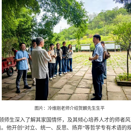
图片：冷维刚老师介绍贺麟先生生平
领师生深入了解其家国情怀，及其倾心培养人才的师者风
。他开创“对立、统一、反思、扬弃”等哲学专有术语的