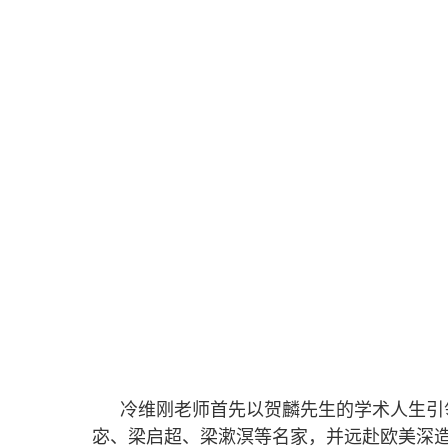
冷维刚老师首先以贺麟先生的学术人生引
宓、梁启超、梁漱溟等名家，并远赴欧美深造